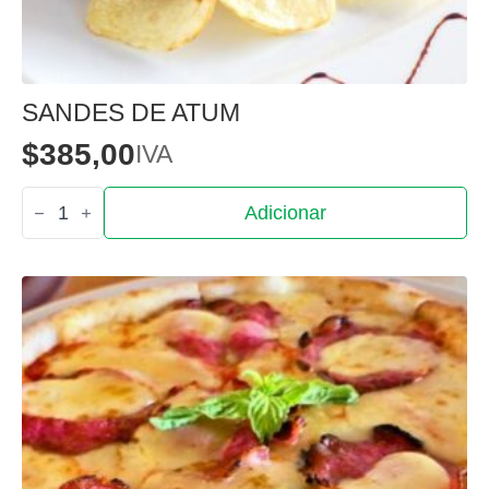
SANDES DE ATUM
$
385,00
IVA
Quantidade
Adicionar
de
Sandes
de
Atum