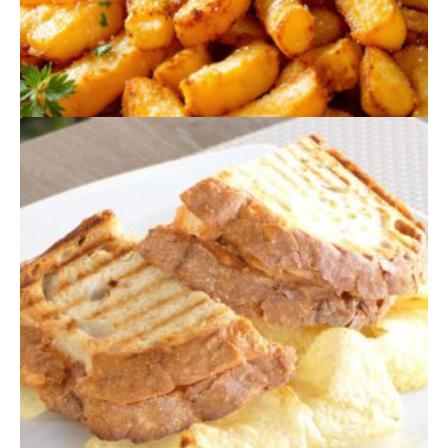
PRODUTOS
RELACIONADOS
BATATAS FRITAS
$
275,00
Quantidade
Adicionar
de
Batatas
Fritas