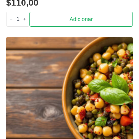
$
110,00
Quantidade
Adicionar
de
Salada