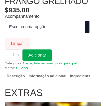
FRANGO GRELHADO
$
935,00
Acompanhamento
Limpar
Quantidade
Adicionar
de
Frango
Categorias:
Carne
,
Internacional
,
prato principal
Grelhado
Marca:
U Sabor
Descrição
Informação adicional
Ingredients
EXTRAS