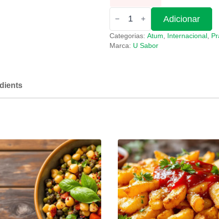
Quantidade
Adicionar
de
Atum
Categorias:
Atum
,
Internacional
,
Pr
Marca:
U Sabor
dients