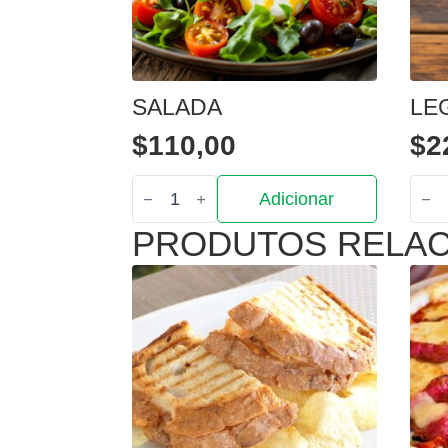
SALADA
LE
$
110,00
$
2
Quantidade
Quan
Adicionar
de
de
Salada
Leg
PRODUTOS RELA