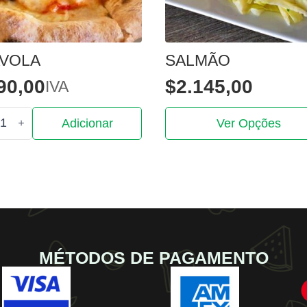
AVOLA
SALMÃO
90,00
$
2.145,00
IVA
tidade
This
Adicionar
Ver Opções
product
ola
has
multiple
variants.
The
options
may
be
MÉTODOS DE PAGAMENTO
chosen
on
the