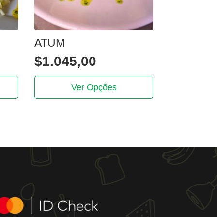
ATUM
$
1.045,00
This
Ver Opções
product
has
multiple
variants.
The
options
may
be
chosen
on
the