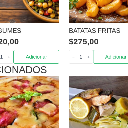
GUMES
BATATAS FRITAS
20,00
$
275,00
tidade
Quantidade
Adicionar
Adicionar
de
umes
Batatas
CIONADOS
Fritas