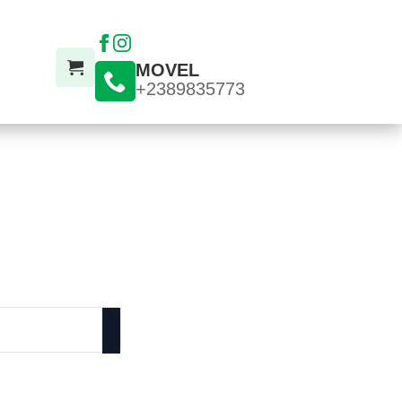
MOVEL
+2389835773