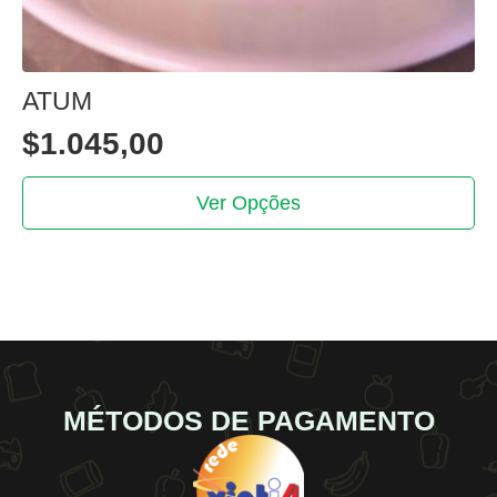
ATUM
$
1.045,00
This
Ver Opções
product
has
multiple
variants.
The
options
may
be
MÉTODOS DE PAGAMENTO
chosen
on
the