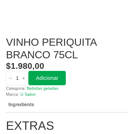
VINHO PERIQUITA
BRANCO 75CL
$
1.980,00
Quantidade
Adicionar
de
Vinho
Categoria:
Bebidas geladas
Periquita
Branco
Marca:
U Sabor
75cl
Ingredients
EXTRAS