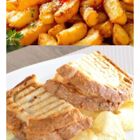
PRODUTOS
RELACIONADOS
BATATAS FRITAS
$
275,00
Quantidade
Adicionar
de
Batatas
Fritas