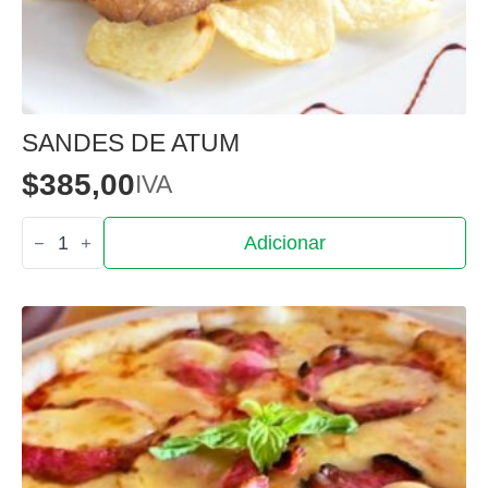
SANDES DE ATUM
$
385,00
IVA
Quantidade
Adicionar
de
Sandes
de
Atum