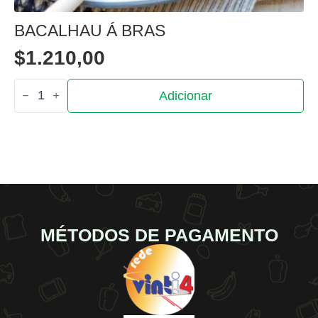
BACALHAU Á BRAS
$
1.210,00
Quantidade
Adicionar
de
Bacalhau
á
bras
MÉTODOS DE PAGAMENTO