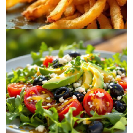
PRODUTOS
RELACIONADOS
BATATA FRITA
$
385,00
Quantidade
Adicionar
de
Batata
Frita