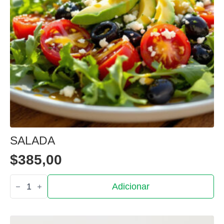
SALADA
$
385,00
Quantidade
Adicionar
de
Salada