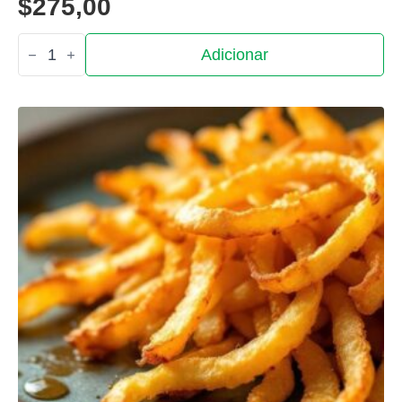
$
275,00
Quantidade
Adicionar
de
Arroz