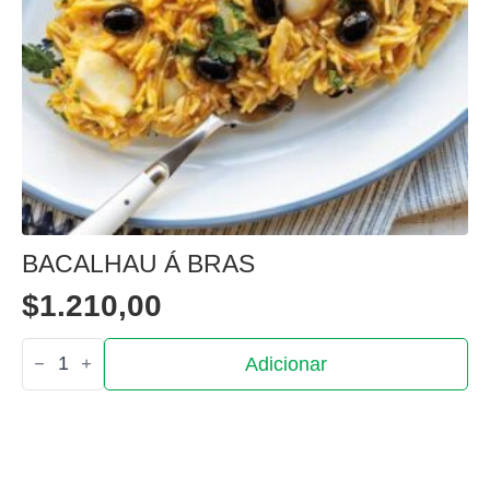
BACALHAU Á BRAS
$
1.210,00
Quantidade
Adicionar
de
Bacalhau
á
bras