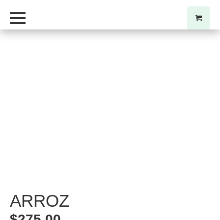
ARROZ
$
275,00