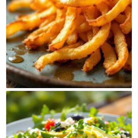
PRODUTOS
RELACIONADOS
BATATA FRITA
$
385,00
Quantidade
Adicionar
de
Batata
Frita