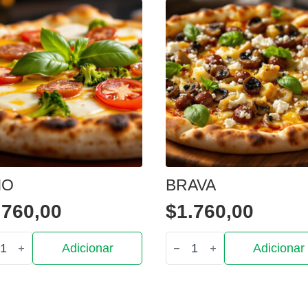
IO
BRAVA
.760,00
$
1.760,00
tidade
Quantidade
Adicionar
Adicionar
de
o
Brava