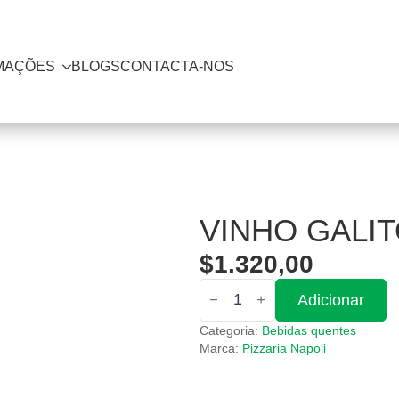
MAÇÕES
BLOGS
CONTACTA-NOS
VINHO GALIT
$
1.320,00
Quantidade
Adicionar
de
Vinho
Categoria:
Bebidas quentes
Galitos
Tinto
Marca:
Pizzaria Napoli
75cl