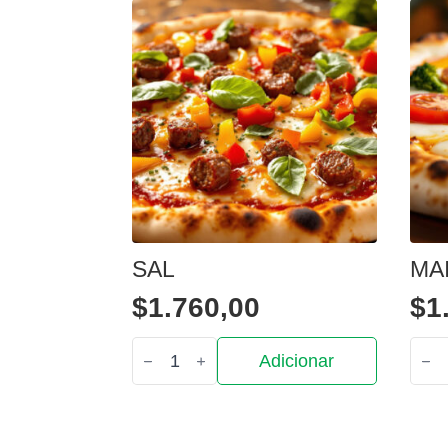
SAL
MA
$
1.760,00
$
1
Quantidade
Quan
Adicionar
de
de
Sal
Mai