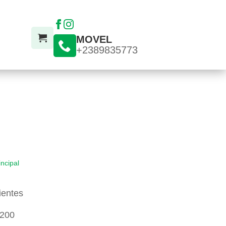
MOVEL
+2389835773
incipal
ientes
200