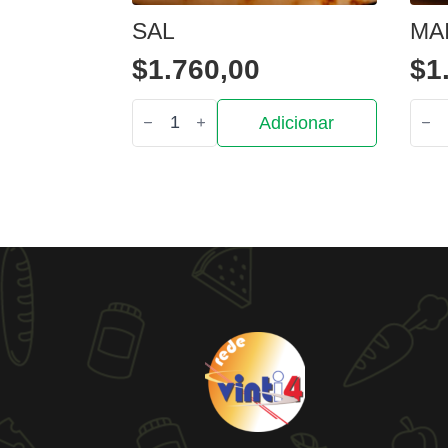
SAL
MA
$
1.760,00
$
1
Quantidade
Quan
Adicionar
de
de
Sal
Mai