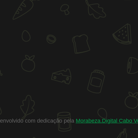
envolvido com dedicação pela
Morabeza.Digital Cabo V