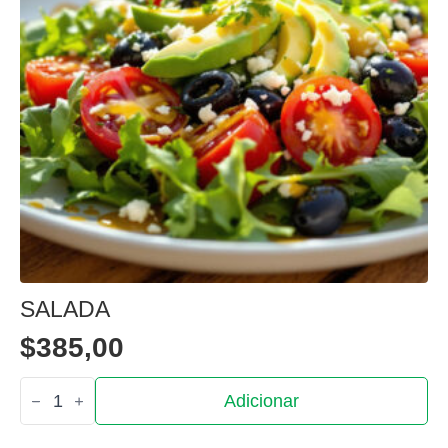
$
385,00
Quantidade
Adicionar
de
Batata
Frita
SALADA
$
385,00
Quantidade
Adicionar
de
Salada