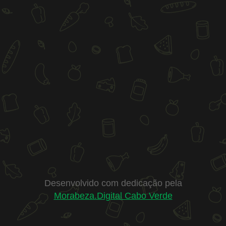
Desenvolvido com dedicação pela
Morabeza.Digital Cabo Verde