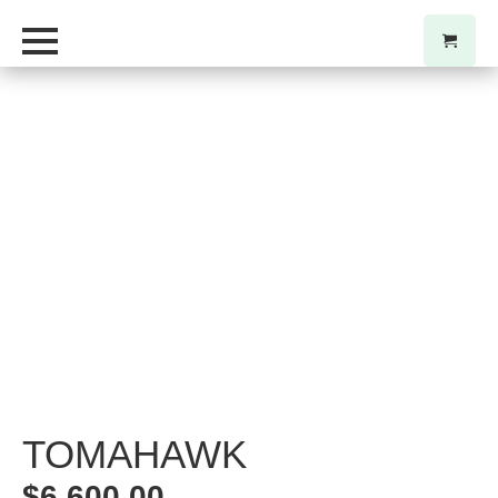
TOMAHAWK
$
6.600,00