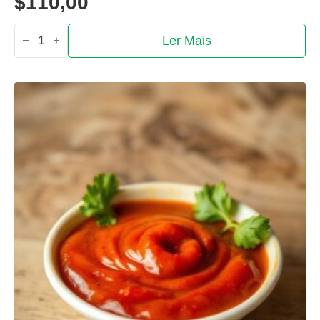
$
110,00
Quantidade
Ler Mais
de
Molho agridoce