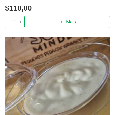
$
110,00
Quantidade
Ler Mais
de
Molho
taré