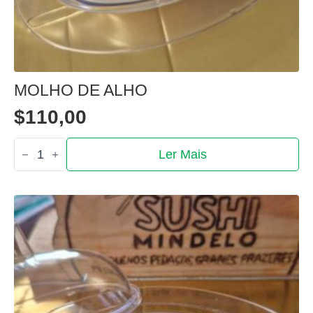
MOLHO DE ALHO
$
110,00
Quantidade
Ler Mais
de
Molho
de
alho