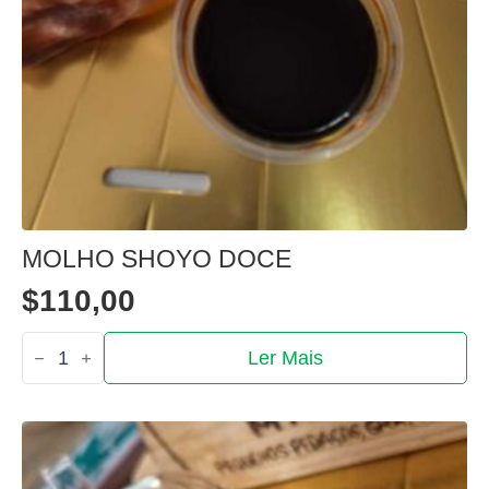
MOLHO SHOYO DOCE
$
110,00
Quantidade
Ler Mais
de
Molho
Shoyo
doce