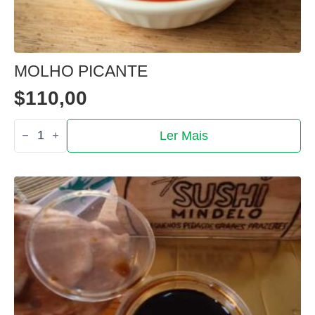
MOLHO PICANTE
$
110,00
Quantidade
Ler Mais
de
Molho
picante