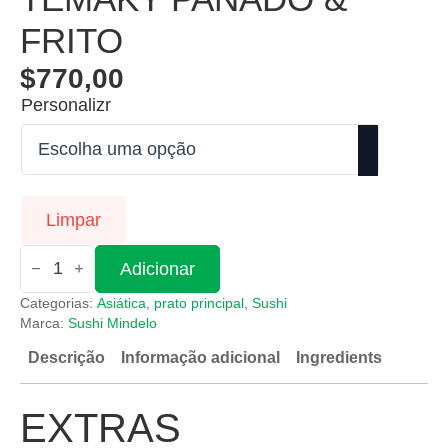
FRITO
$
770,00
Personalizr
Limpar
Quantidade
Adicionar
de
Temaky
Categorias:
Asiática
,
prato principal
,
Sushi
Panado
&
Marca:
Sushi Mindelo
Frito
Descrição
Informação adicional
Ingredients
EXTRAS