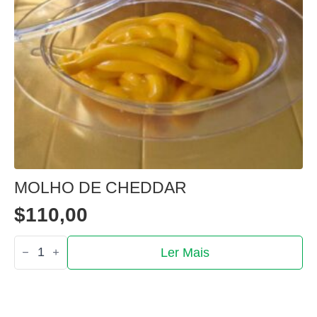
MOLHO DE CHEDDAR
$
110,00
Quantidade
Ler Mais
de
Molho
de
cheddar