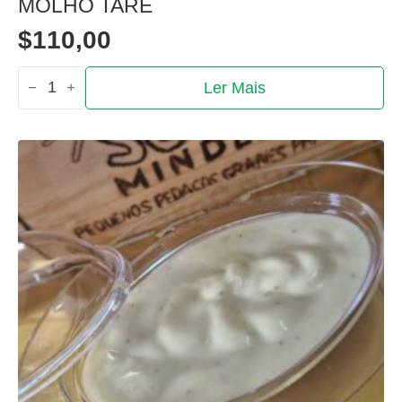
MOLHO TARÉ
$
110,00
Quantidade
Ler Mais
de
Molho
taré