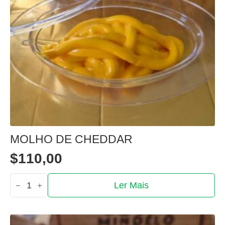
MOLHO DE CHEDDAR
$
110,00
Quantidade
Ler Mais
de
Molho
de
cheddar