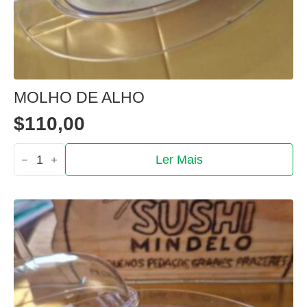
MOLHO DE ALHO
$
110,00
Quantidade
Ler Mais
de
Molho
de
alho