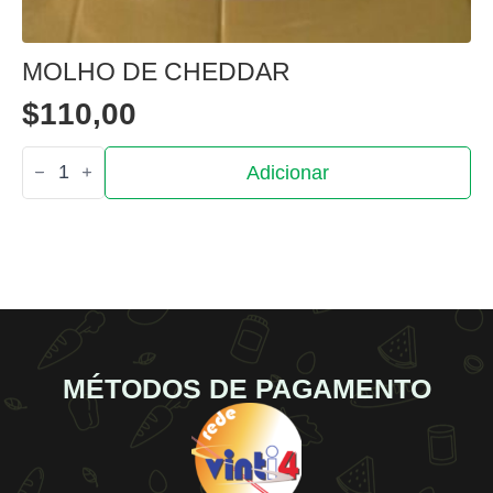
MOLHO DE CHEDDAR
$
110,00
Quantidade
Adicionar
de
Molho
de
cheddar
MÉTODOS DE PAGAMENTO