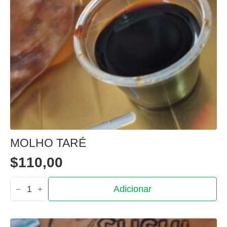
MOLHO TARÉ
$
110,00
Quantidade
Adicionar
de
Molho
taré