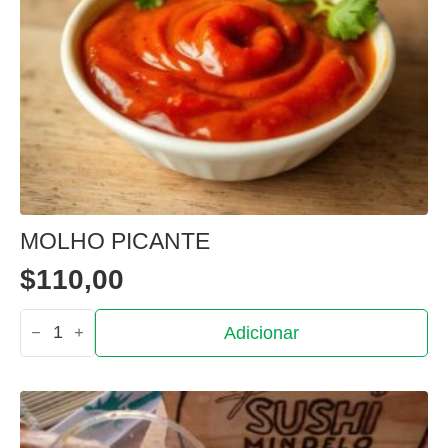
MOLHO PICANTE
$
110,00
Quantidade
Adicionar
de
Molho
picante