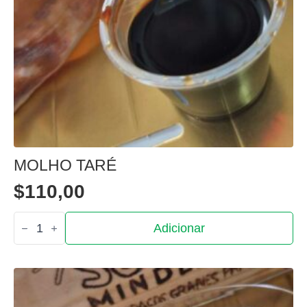
Shoyo
salgado
MOLHO TARÉ
$
110,00
Quantidade
Adicionar
de
Molho
taré