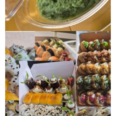
PRODUTOS
RELACIONADOS
WASABI
$
110,00
Quantidade
Adicionar
de
Wasabi