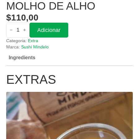
MOLHO DE ALHO
$
110,00
Quantidade
Adicionar
de
Molho
Categoria:
Extra
de
alho
Marca:
Sushi Mindelo
Ingredients
EXTRAS