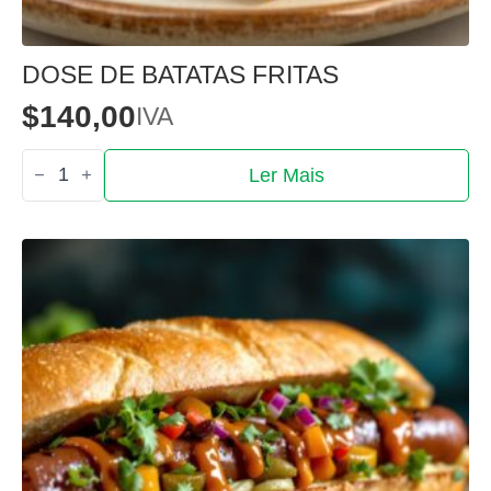
DOSE DE BATATAS FRITAS
$
140,00
IVA
Quantidade
Ler Mais
de
Dose
de
batatas
fritas