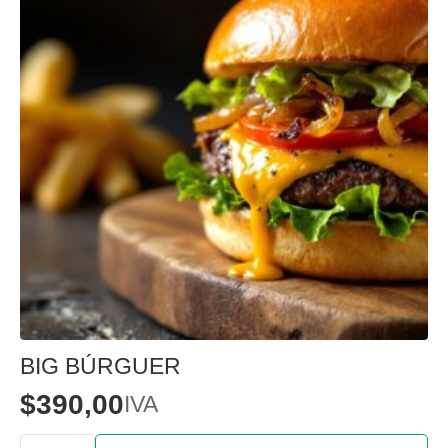
BIG BÚRGUER
$
390,00
IVA
Quantidade