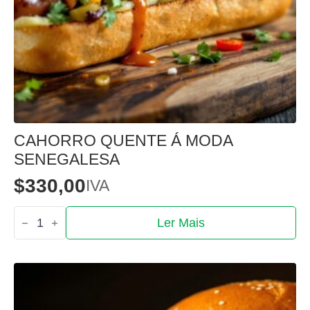
CAHORRO QUENTE Á MODA
SENEGALESA
$
330,00
IVA
Quantidade
Ler Mais
de
Cahorro
quente
á
moda
senegalesa