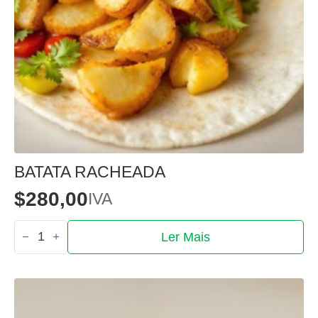
BATATA RACHEADA
$
280,00
IVA
Quantidade
Ler Mais
de
Batata
racheada