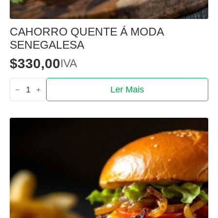
CAHORRO QUENTE Á MODA
SENEGALESA
$
330,00
IVA
Quantidade
Ler Mais
de
Cahorro
quente
á
moda
senegalesa