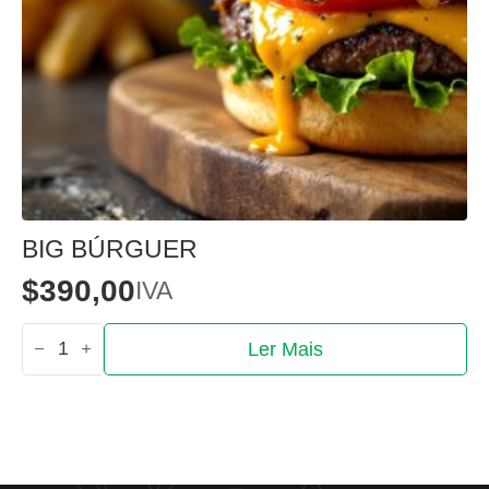
BIG BÚRGUER
$
390,00
IVA
Quantidade
Ler Mais
de
Big
Búrguer