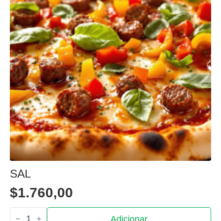
SAL
$
1.760,00
Quantidade
Adicionar
de