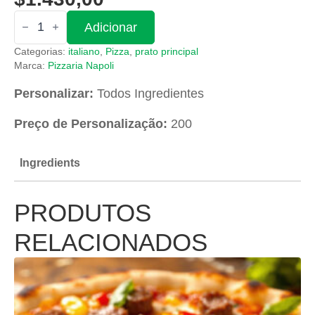
Quantidade
Adicionar
de
São
Categorias:
italiano
,
Pizza
,
prato principal
Nicolau
Marca:
Pizzaria Napoli
Personalizar:
Todos Ingredientes
Preço de Personalização:
200
Ingredients
PRODUTOS
RELACIONADOS