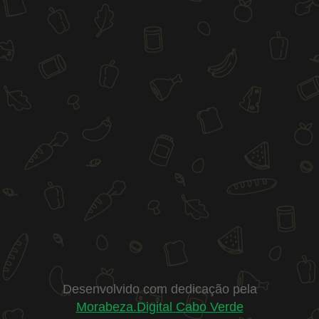
Desenvolvido com dedicação pela
Morabeza.Digital Cabo Verde