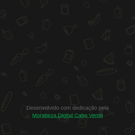
Desenvolvido com dedicação pela
Morabeza.Digital Cabo Verde