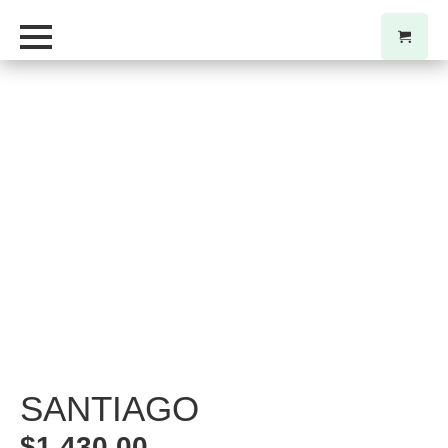
SANTIAGO
$
1.430,00