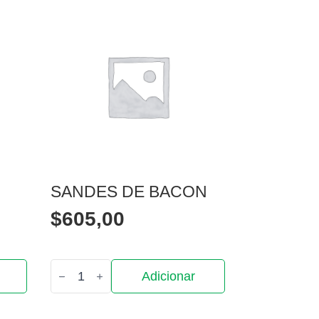
SANDES DE BACON
$
605,00
Quantidade
Adicionar
de
Sandes
de
Bacon