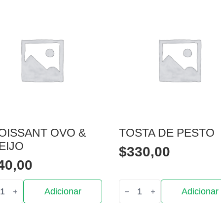
OISSANT OVO &
TOSTA DE PESTO
EIJO
$
330,00
40,00
tidade
Quantidade
Adicionar
Adicionar
de
ssant
Tosta
de
Pesto