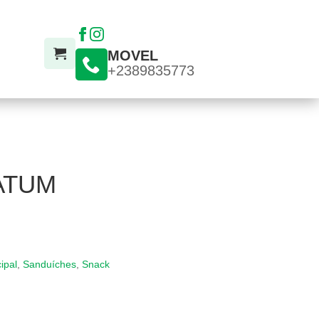
MOVEL
+2389835773
ATUM
ipal
,
Sanduíches
,
Snack