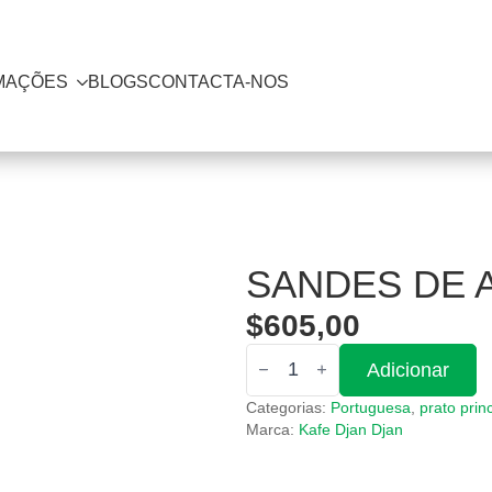
MAÇÕES
BLOGS
CONTACTA-NOS
SANDES DE 
$
605,00
Quantidade
Adicionar
de
Sandes
Categorias:
Portuguesa
,
prato princ
de
Atum
Marca:
Kafe Djan Djan