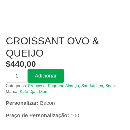
CROISSANT OVO &
QUEIJO
$
440,00
Quantidade
Adicionar
de
Croissant
Categorias:
Francesa
,
Pequeno Almoço
,
Sanduíches
,
Snack
ovo
&
Marca:
Kafe Djan Djan
Queijo
Personalizar:
Bacon
Preço de Personalização:
100