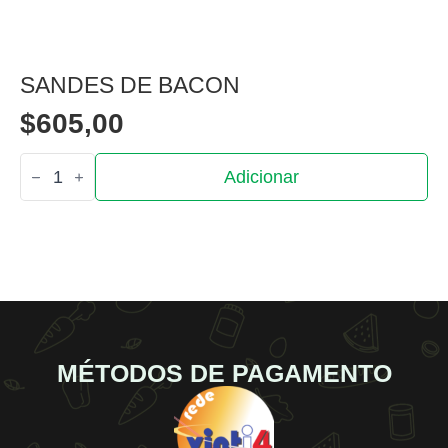
SANDES DE BACON
$
605,00
Quantidade
Adicionar
de
Sandes
de
Bacon
MÉTODOS DE PAGAMENTO