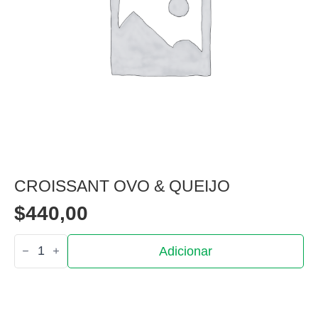
CROISSANT OVO & QUEIJO
$
440,00
Quantidade
Adicionar
de
Croissant
ovo
&
Queijo