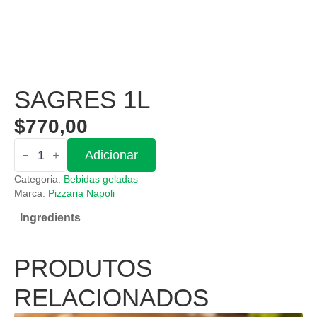
SAGRES 1L
$
770,00
Quantidade
Adicionar
de
Sagres
Categoria:
Bebidas geladas
1L
Marca:
Pizzaria Napoli
Ingredients
PRODUTOS
RELACIONADOS