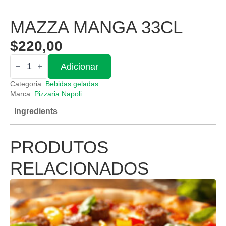
MAZZA MANGA 33CL
$
220,00
Quantidade
Adicionar
de
Mazza
Categoria:
Bebidas geladas
Manga
33cl
Marca:
Pizzaria Napoli
Ingredients
PRODUTOS
RELACIONADOS