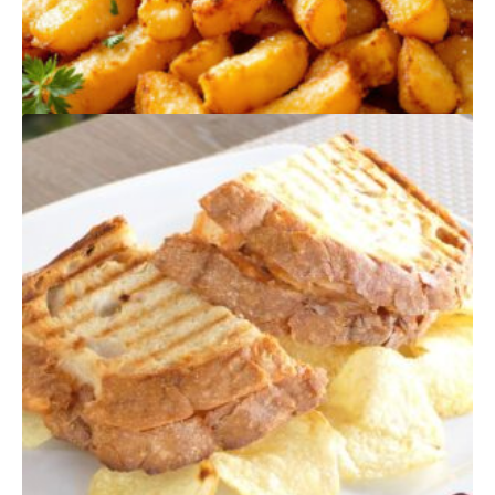
PRODUTOS
RELACIONADOS
BATATAS FRITAS
$
275,00
Quantidade
Adicionar
de
Batatas
Fritas