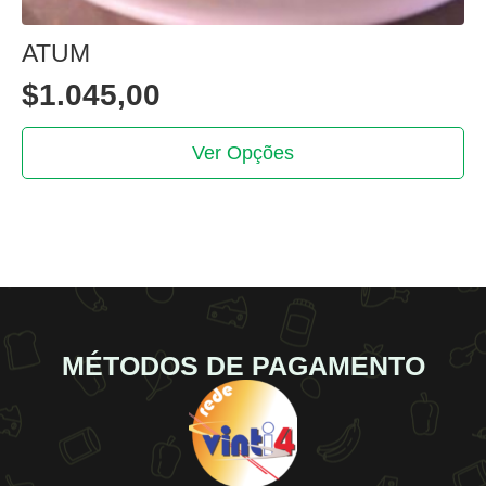
ATUM
$
1.045,00
This
Ver Opções
product
has
multiple
variants.
The
options
may
be
MÉTODOS DE PAGAMENTO
chosen
on
the
product