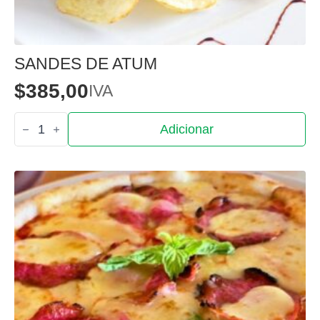
SANDES DE ATUM
$
385,00
IVA
Quantidade
Adicionar
de
Sandes
de
Atum