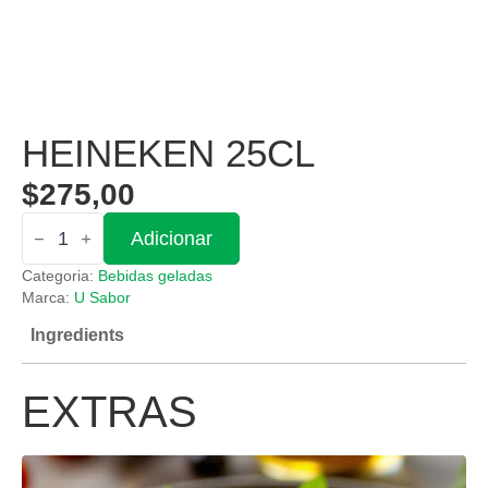
HEINEKEN 25CL
$
275,00
Quantidade
Adicionar
de
Heineken
Categoria:
Bebidas geladas
25cl
Marca:
U Sabor
Ingredients
EXTRAS