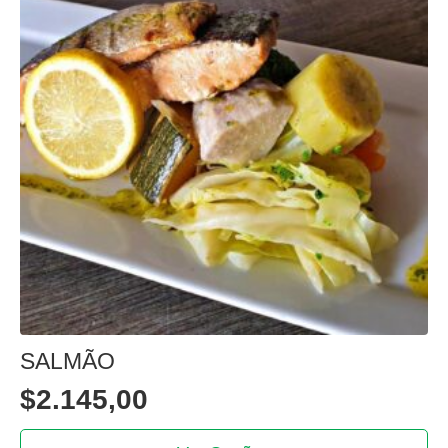
SALMÃO
$
2.145,00
This