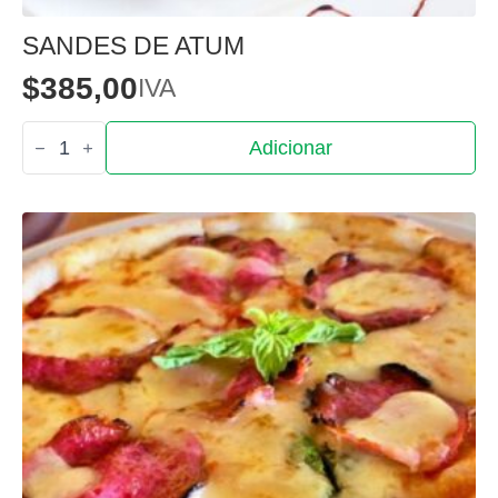
SANDES DE ATUM
$
385,00
IVA
Quantidade
Adicionar
de
Sandes
de
Atum