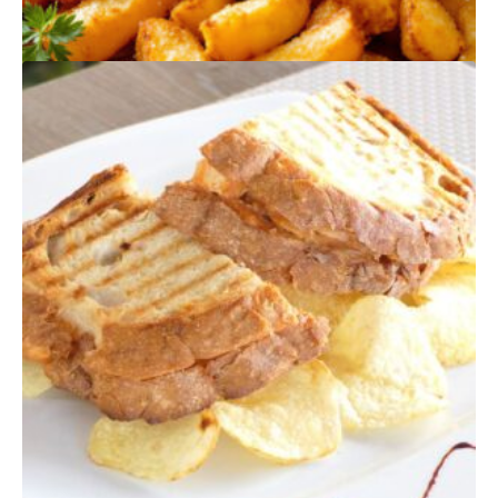
RELACIONADOS
BATATAS FRITAS
$
275,00
Quantidade
Adicionar
de
Batatas
Fritas