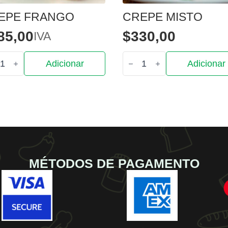
EPE FRANGO
CREPE MISTO
85,00
$
330,00
IVA
tidade
Quantidade
Adicionar
Adicionar
de
pe
Crepe
go
misto
MÉTODOS DE PAGAMENTO