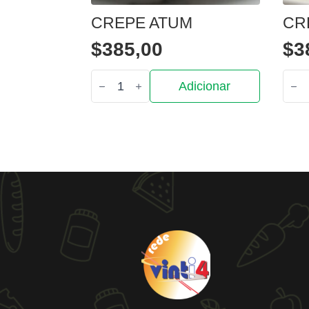
CREPE ATUM
CR
$
385,00
$
3
Quantidade
Quan
Adicionar
de
de
Crepe
Cre
atum
fran