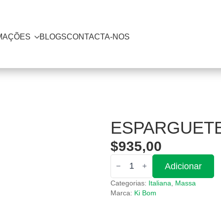
MAÇÕES
BLOGS
CONTACTA-NOS
ESPARGUET
$
935,00
Quantidade
Adicionar
de
Esparguete
Categorias:
Italiana
,
Massa
carbonara
Marca:
Ki Bom