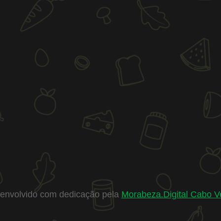
envolvido com dedicação pela
Morabeza.Digital Cabo V