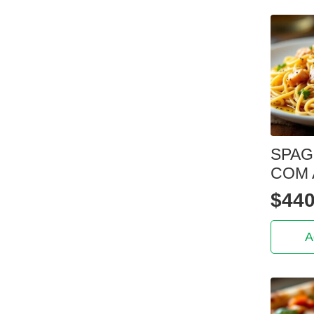
SPAG
COM 
$
440
A