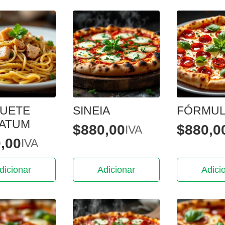
UETE
SINEIA
FÓRMUL
ATUM
$
880,00
$
880,0
IVA
,00
IVA
dicionar
Adicionar
Adici