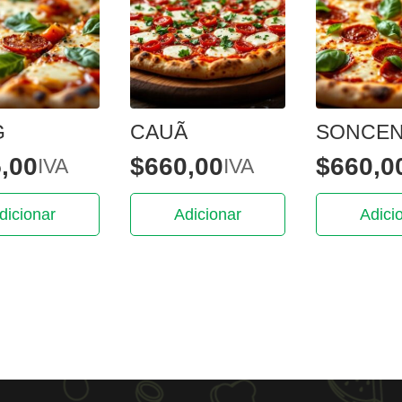
G
CAUÃ
SONCE
,00
$
660,00
$
660,0
IVA
IVA
dicionar
Adicionar
Adici