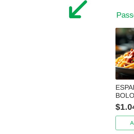
Pass
ESPA
BOL
$
1.0
A