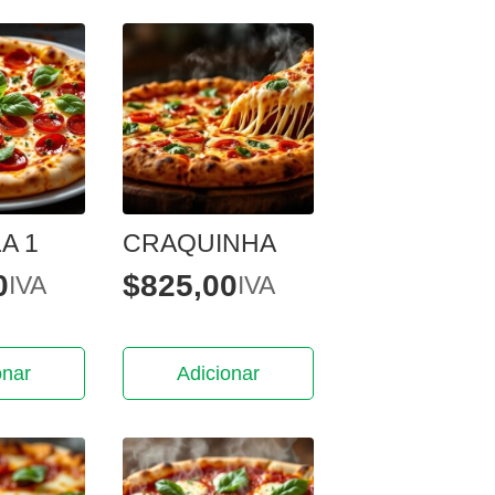
A 1
CRAQUINHA
0
$
825,00
IVA
IVA
onar
Adicionar