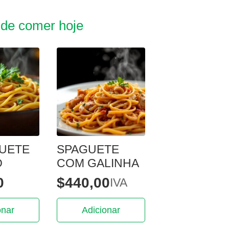
 de comer hoje
UETE
SPAGUETE
O
COM GALINHA
0
$
440,00
IVA
onar
Adicionar