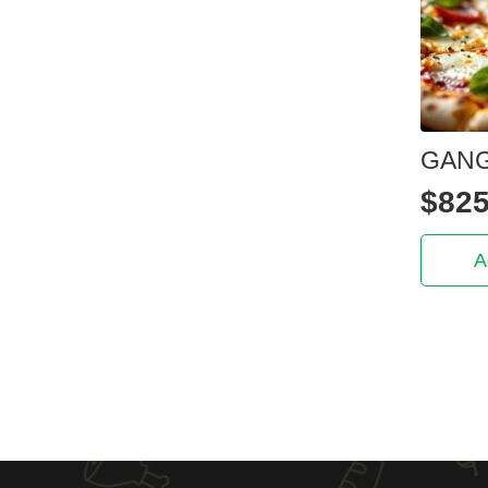
GAN
$
825
A