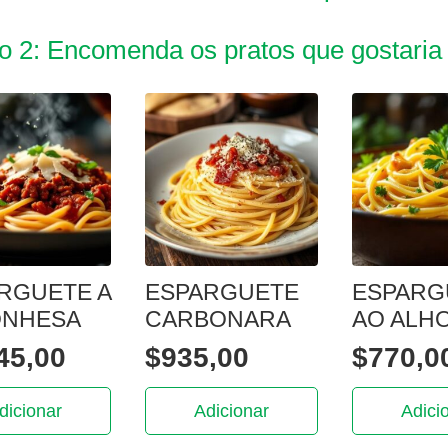
o 2: Encomenda os pratos que gostaria
RGUETE A
ESPARGUETE
ESPARG
ONHESA
CARBONARA
AO ALH
45,00
$
935,00
$
770,0
dicionar
Adicionar
Adici