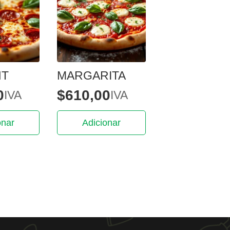
NT
MARGARITA
0
$
610,00
IVA
IVA
onar
Adicionar