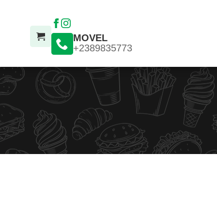
MOVEL
+2389835773