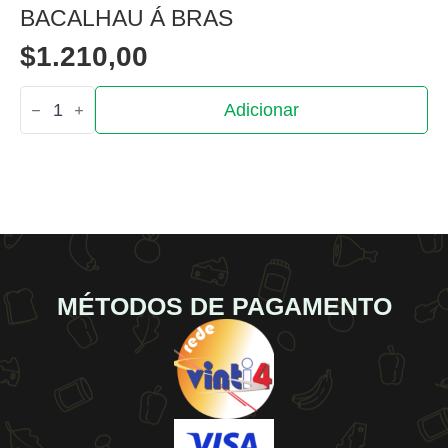
BACALHAU Á BRAS
$
1.210,00
Quantidade
Adicionar
de
Bacalhau
á
bras
MÉTODOS DE PAGAMENTO