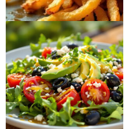
PRODUTOS
RELACIONADOS
BATATA FRITA
$
385,00
Quantidade
Adicionar
de
Batata
Frita