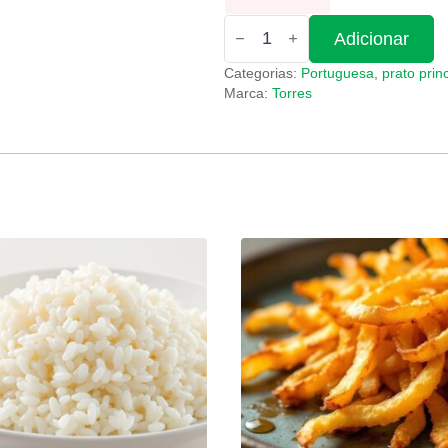
Quantidade
Adicionar
de
Costela
Categorias:
Portuguesa
,
prato princ
de
acém
Marca:
Torres