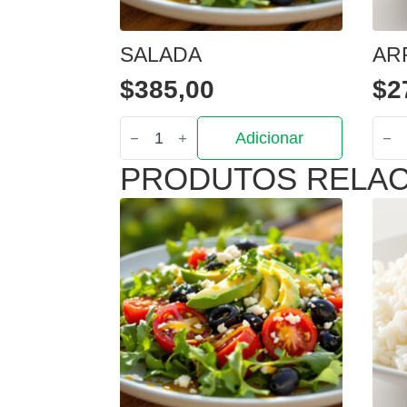
SALADA
AR
$
385,00
$
2
Quantidade
Quan
Adicionar
de
de
Salada
Arro
PRODUTOS RELA