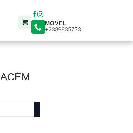
MOVEL
+2389835773
 ACÉM