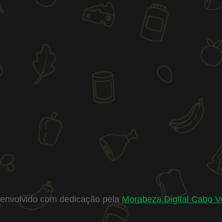
envolvido com dedicação pela
Morabeza.Digital Cabo V