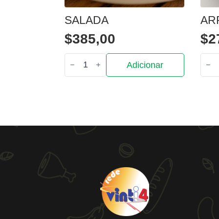
SALADA
AR
$
385,00
$
2
Quantidade
Quan
Adicionar
de
de
Salada
Arro