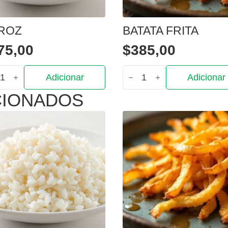
ROZ
BATATA FRITA
75,00
$
385,00
tidade
Quantidade
Adicionar
Adicionar
de
z
Batata
CIONADOS
Frita