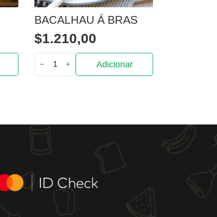
BACALHAU Á BRAS
$
1.210,00
Quantidade
Adicionar
de
Bacalhau
á
bras