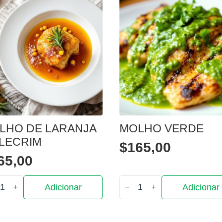
LHO DE LARANJA
MOLHO VERDE
ALECRIM
$
165,00
65,00
tidade
Quantidade
Adicionar
Adicionar
de
ho
Molho
Verde
nja