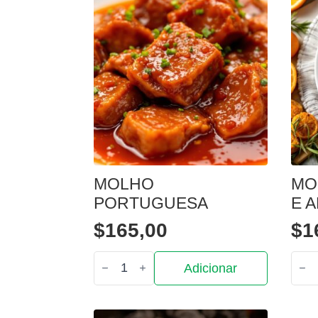
MOLHO
MO
PORTUGUESA
E 
$
165,00
$
1
Quantidade
Quan
Adicionar
de
de
Molho
Mol
Portuguesa
de
Lara