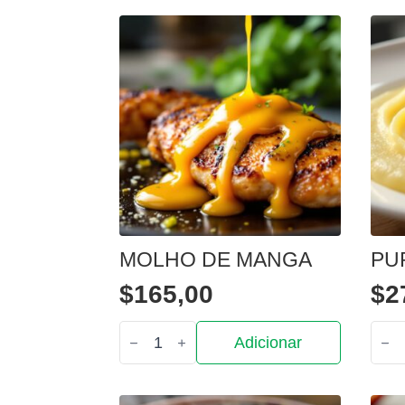
MOLHO DE MANGA
PU
$
165,00
$
2
Quantidade
Quan
Adicionar
de
de
Molho
Puré
de
de
manga
bata