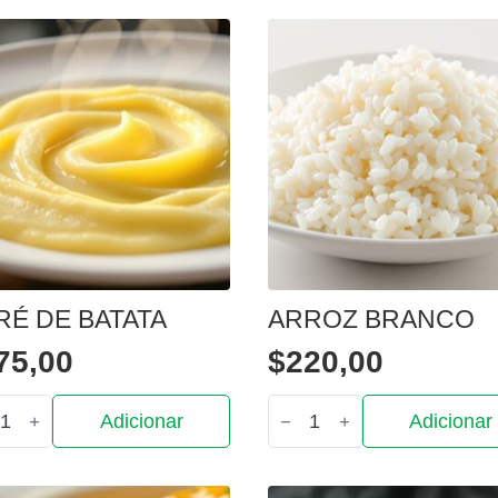
RÉ DE BATATA
ARROZ BRANCO
75,00
$
220,00
tidade
Quantidade
Adicionar
Adicionar
de
Arroz
branco
ta