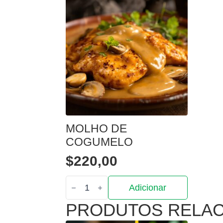
e
alec
MOLHO DE
COGUMELO
$
220,00
Quantidade
Adicionar
de
Molho
PRODUTOS RELA
de
Cogumelo