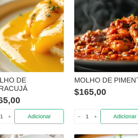
LHO DE
MOLHO DE PIMEN
RACUJÁ
$
165,00
65,00
tidade
Quantidade
Adicionar
Adicionar
de
ho
Molho
de
cujá
Pimenta