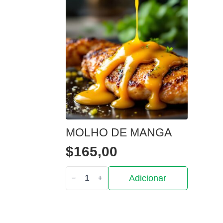
MOLHO DE MANGA
$
165,00
Quantidade
Adicionar
de
Molho
de
manga