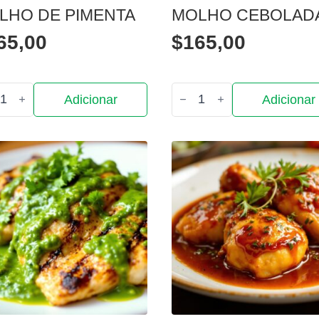
LHO DE PIMENTA
MOLHO CEBOLAD
65,00
$
165,00
tidade
Quantidade
Adicionar
Adicionar
de
ho
Molho
Cebolada
nta