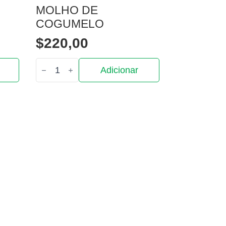
MOLHO DE
COGUMELO
$
220,00
Quantidade
Adicionar
de
Molho
de
Cogumelo