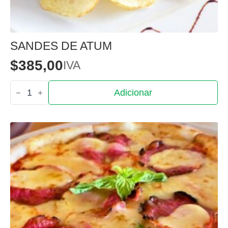
SANDES DE ATUM
$
385,00
IVA
Quantidade
Adicionar
de
Sandes
de
Atum