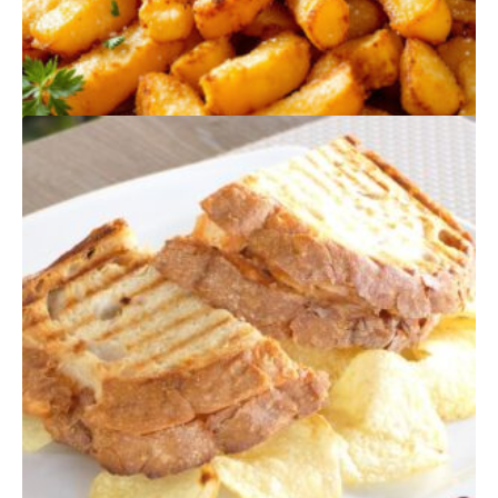
PRODUTOS
RELACIONADOS
BATATAS FRITAS
$
275,00
Quantidade
Adicionar
de
Batatas
Fritas