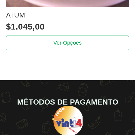
ATUM
$
1.045,00
This
Ver Opções
product
has
multiple
variants.
The
options
may
be
MÉTODOS DE PAGAMENTO
chosen
on
the
product