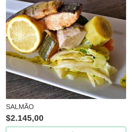
SALMÃO
$
2.145,00
This