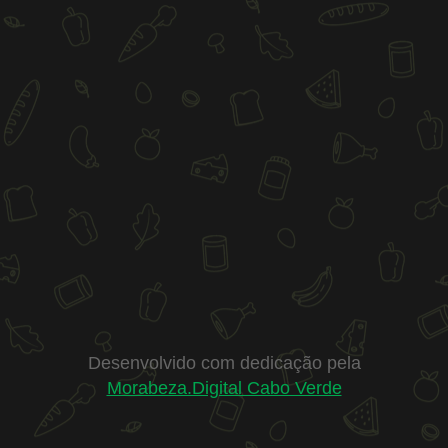
Desenvolvido com dedicação pela
Morabeza.Digital Cabo Verde