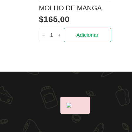
MOLHO DE MANGA
$
165,00
Quantidade
Adicionar
de
Molho
de
manga