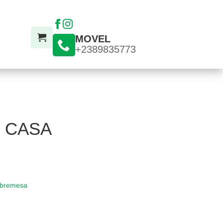
MOVEL
+2389835773
 CASA
bremesa