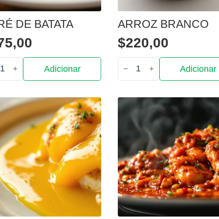
RÉ DE BATATA
ARROZ BRANCO
75,00
$
220,00
tidade
Quantidade
Adicionar
Adicionar
de
Arroz
branco
ta