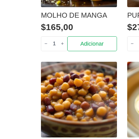
MOLHO DE MANGA
PU
$
165,00
$
2
Quantidade
Quan
Adicionar
de
de
Molho
Puré
de
de
manga
bata