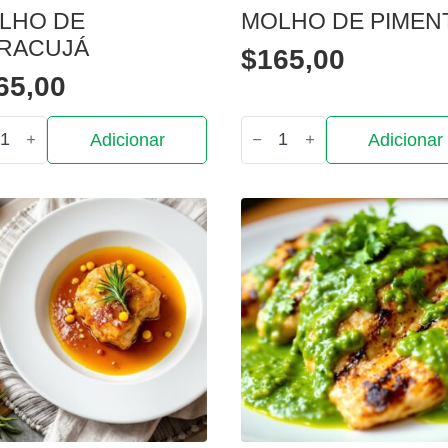
LHO DE
MOLHO DE PIMEN
RACUJÁ
$
165,00
65,00
tidade
Quantidade
Adicionar
Adicionar
de
ho
Molho
de
cujá
Pimenta