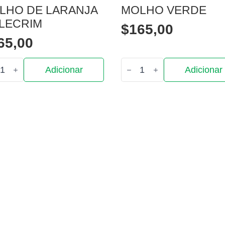
LHO DE LARANJA
MOLHO VERDE
ALECRIM
$
165,00
65,00
tidade
Quantidade
Adicionar
Adicionar
de
ho
Molho
Verde
nja
rim