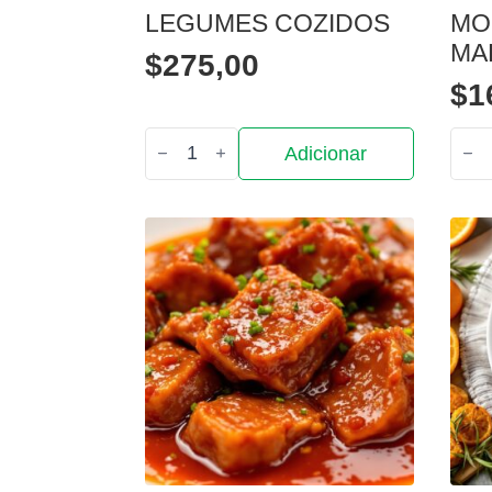
LEGUMES COZIDOS
MO
MA
$
275,00
$
1
Quantidade
Quan
Adicionar
de
de
Legumes
Mol
cozidos
de
Mara