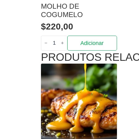
MOLHO DE
COGUMELO
$
220,00
Quantidade
Adicionar
de
Molho
PRODUTOS RELA
de
Cogumelo