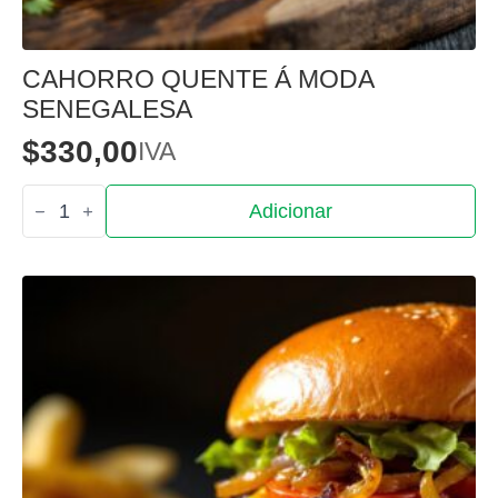
CAHORRO QUENTE Á MODA
SENEGALESA
$
330,00
IVA
Quantidade
Adicionar
de
Cahorro
quente
á
moda
senegalesa