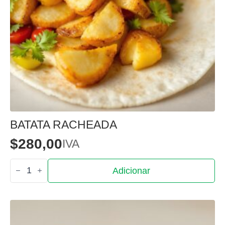
BATATA RACHEADA
$
280,00
IVA
Quantidade
Adicionar
de
Batata
racheada