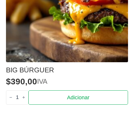
BIG BÚRGUER
$
390,00
IVA
Quantidade
Adicionar
de
Big
Búrguer