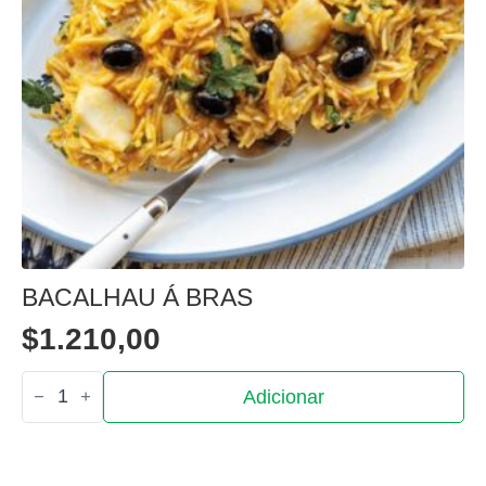
BACALHAU Á BRAS
$
1.210,00
Quantidade
Adicionar
de
Bacalhau
á
bras