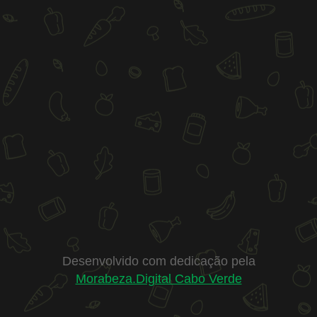
Desenvolvido com dedicação pela
Morabeza.Digital Cabo Verde