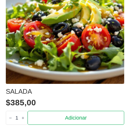
BATATA FRITA
$
385,00
Quantidade
Adicionar
de
Batata
Frita
SALADA
$
385,00
Quantidade
Adicionar
de
Salada