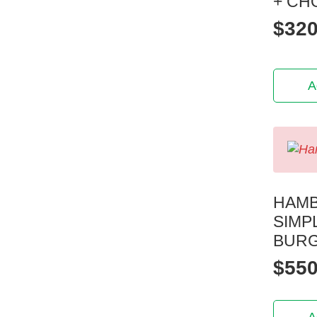
+ CH
$
320
A
HAM
SIMP
BUR
$
550
A