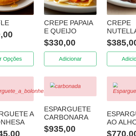
LE
CREPE PAPAIA
CREPE
E QUEIJO
NUTELL
,00
$
330,00
$
385,0
r Opções
Adicionar
Adici
.
ESPARGUETE
RGUETE A
ESPARG
CARBONARA
ONHESA
AO ALH
$
935,00
45,00
$
770,0