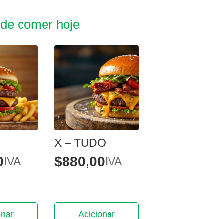
 de comer hoje
X – TUDO
0
$
880,00
IVA
IVA
onar
Adicionar