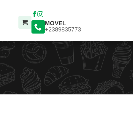
MOVEL
+2389835773