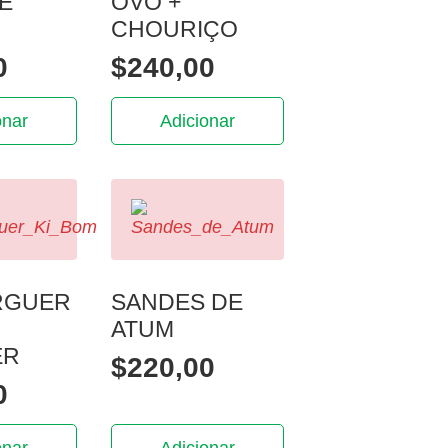
E
OVO +
CHOURIÇO
0
$
240,00
onar
Adicionar
RGUER
SANDES DE
ATUM
ER
$
220,00
0
onar
Adicionar