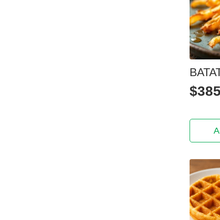
BATA
$
385
A