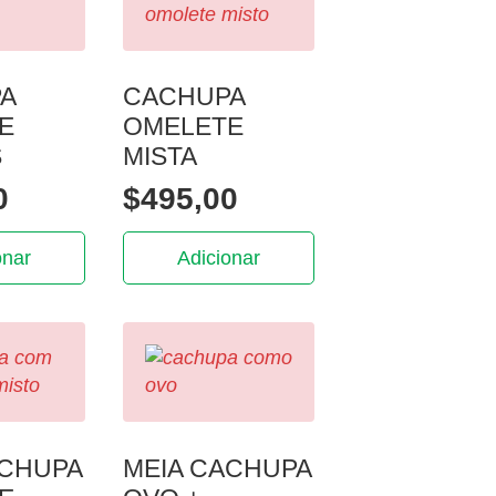
A
CACHUPA
E
OMELETE
S
MISTA
0
$
495,00
onar
Adicionar
ACHUPA
MEIA CACHUPA