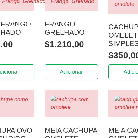
 FRANGO
FRANGO
CACHUP
LHADO
GRELHADO
OMELET
,00
$
1.210,00
SIMPLE
$
350,0
dicionar
Adicionar
Adici
UPA OVO
MEIA CACHUPA
MEIA C