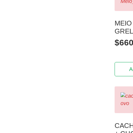
MEIO
GRE
$
660
A
CACH