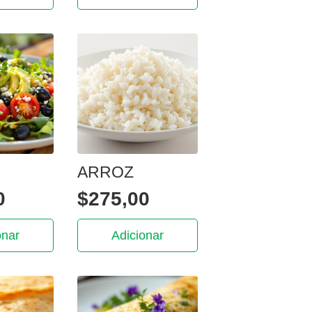
ARROZ
0
$
275,00
onar
Adicionar