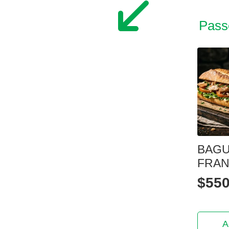
Pass
BAG
FRA
$
550
A