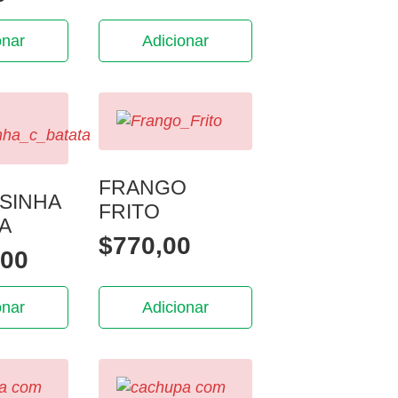
onar
Adicionar
FRANGO
SINHA
FRITO
TA
$
770,00
,00
onar
Adicionar