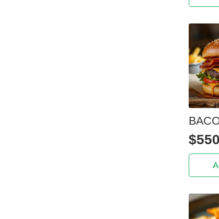
BAC
$
550
A