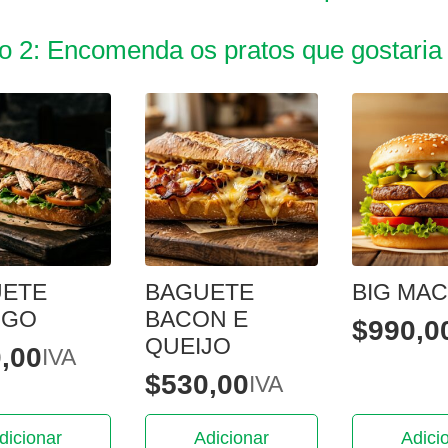
o 2: Encomenda os pratos que gostaria
UETE
BAGUETE
BIG MAC
NGO
BACON E
$
990,0
QUEIJO
,00
IVA
$
530,00
IVA
dicionar
Adicionar
Adici