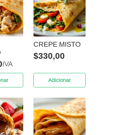
CREPE MISTO
O
$
330,00
0
IVA
onar
Adicionar