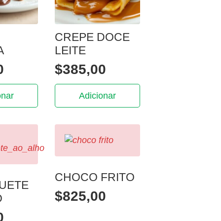
CREPE DOCE
A
LEITE
0
$
385,00
onar
Adicionar
CHOCO FRITO
UETE
$
825,00
O
0