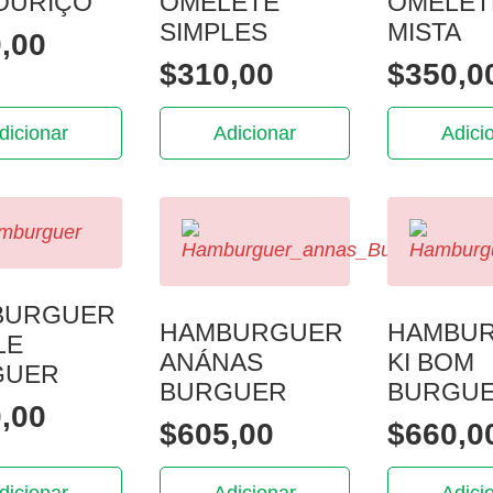
OURIÇO
OMELETE
OMELET
SIMPLES
MISTA
,00
$
310,00
$
350,0
dicionar
Adicionar
Adici
BURGUER
HAMBURGUER
HAMBU
LE
ANÁNAS
KI BOM
GUER
BURGUER
BURGU
,00
$
605,00
$
660,0
dicionar
Adicionar
Adici