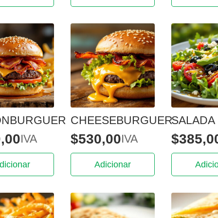
ONBURGUER
CHEESEBURGUER
SALADA
,00
$
530,00
$
385,0
IVA
IVA
dicionar
Adicionar
Adici