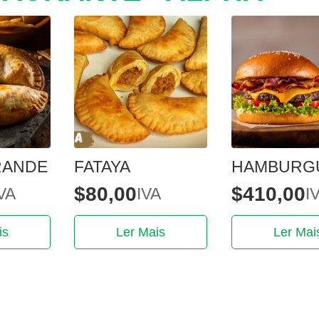
RANDE
FATAYA
HAMBURG
$
80,00
$
410,00
VA
IVA
I
is
Ler Mais
Ler Mai