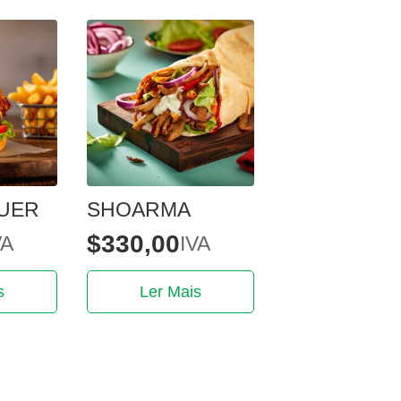
UER
SHOARMA
$
330,00
VA
IVA
s
Ler Mais