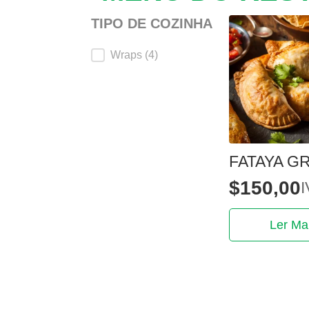
TIPO DE COZINHA
Tipo de Cozinha
Wraps
(4)
FATAYA G
$
150,00
I
Ler Ma