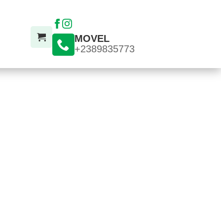
MOVEL
+2389835773