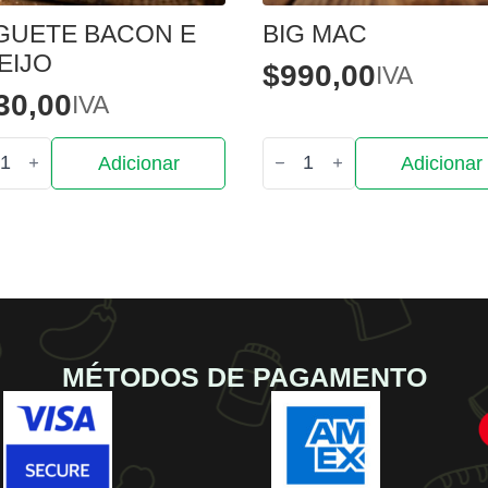
GUETE BACON E
BIG MAC
EIJO
$
990,00
IVA
30,00
IVA
tidade
Quantidade
Adicionar
Adicionar
de
ete
Big
on
Mac
jo
MÉTODOS DE PAGAMENTO