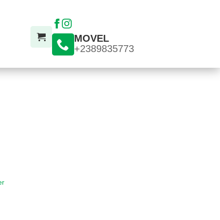
MOVEL
+2389835773
er