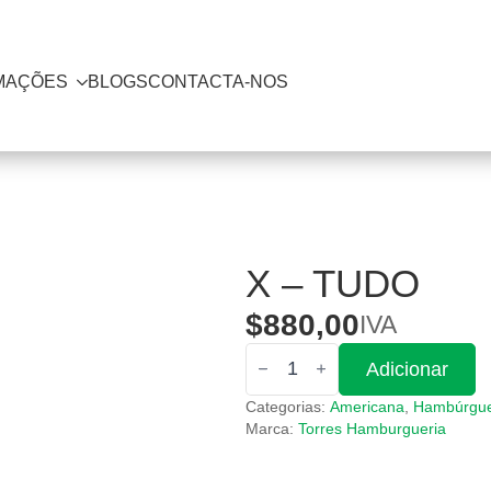
MAÇÕES
BLOGS
CONTACTA-NOS
X – TUDO
$
880,00
IVA
Quantidade
Adicionar
de
X
Categorias:
Americana
,
Hambúrgu
-
Tudo
Marca:
Torres Hamburgueria