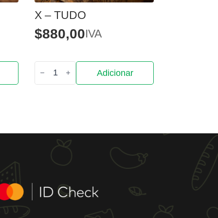
X – TUDO
$
880,00
IVA
Quantidade
Adicionar
de
X
-
Tudo