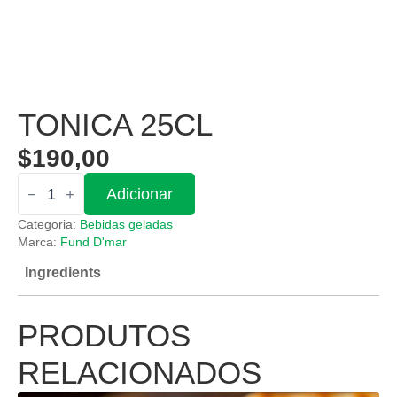
TONICA 25CL
$
190,00
Quantidade
Adicionar
de
Tonica
Categoria:
Bebidas geladas
25cl
Marca:
Fund D'mar
Ingredients
PRODUTOS
RELACIONADOS