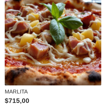
MARLITA
$
715,00