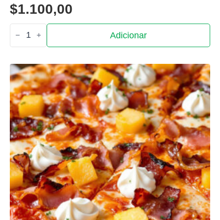
$
1.100,00
Quantidade
Adicionar
de
Ote
Level