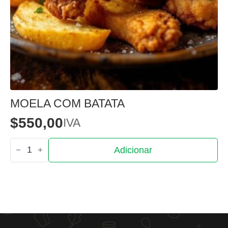
MOELA COM BATATA
$
550,00
IVA
Quantidade
Adicionar
de
Moela
com
Batata