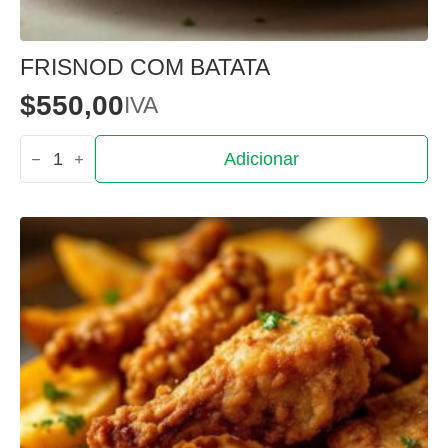
FRISNOD COM BATATA
$
550,00
IVA
Quantidade
Adicionar
de
Frisnod
com
Batata