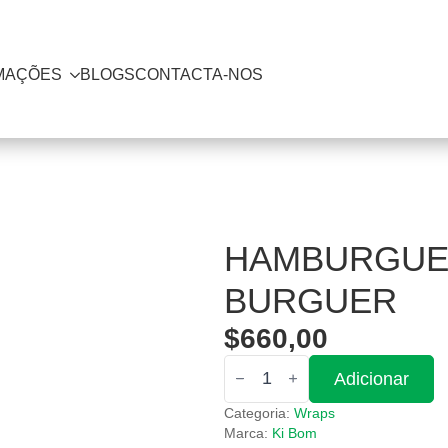
MAÇÕES
BLOGS
CONTACTA-NOS
HAMBURGUE
BURGUER
$
660,00
Quantidade
Adicionar
de
Hamburguer
Categoria:
Wraps
Ki
Bom
Marca:
Ki Bom