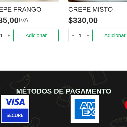
EPE FRANGO
CREPE MISTO
85,00
$
330,00
IVA
tidade
Quantidade
Adicionar
Adicionar
de
pe
Crepe
go
misto
MÉTODOS DE PAGAMENTO