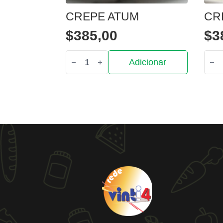
CREPE ATUM
CR
$
385,00
$
3
Quantidade
Quan
Adicionar
de
de
Crepe
Cre
atum
fran