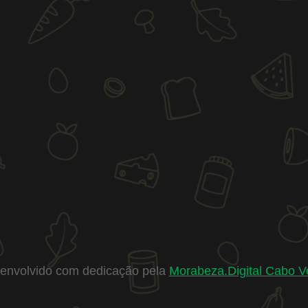
envolvido com dedicação pela
Morabeza.Digital Cabo V