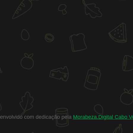
envolvido com dedicação pela
Morabeza.Digital Cabo V