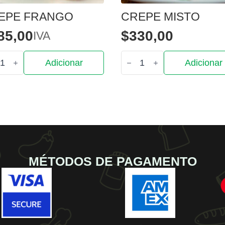
EPE FRANGO
CREPE MISTO
85,00
$
330,00
IVA
tidade
Quantidade
Adicionar
Adicionar
de
pe
Crepe
go
misto
MÉTODOS DE PAGAMENTO