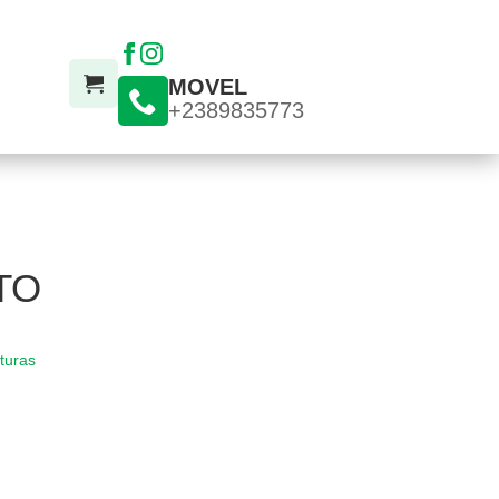
MOVEL
+2389835773
TO
ituras