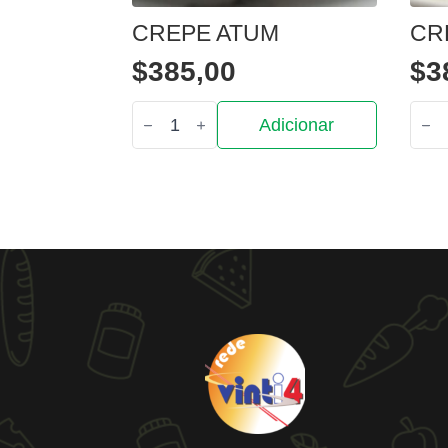
CREPE ATUM
CR
$
385,00
$
3
Quantidade
Quan
Adicionar
de
de
Crepe
Cre
atum
fran