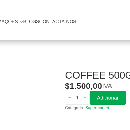
MAÇÕES
BLOGS
CONTACTA-NOS
COFFEE 500
$
1.500,00
IVA
Quantidade
Adicionar
de
Coffee
Categoria:
Supermarket
500gr