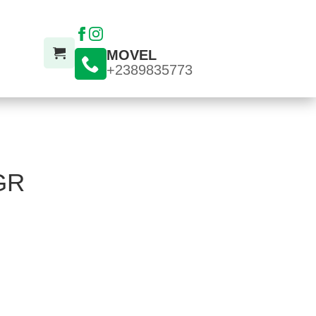
MOVEL
+2389835773
GR