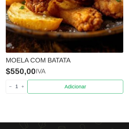
MOELA COM BATATA
$
550,00
IVA
Quantidade
Adicionar
de
Moela
com
Batata