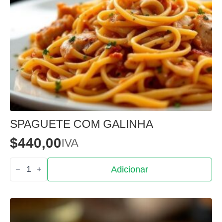
SPAGUETE COM GALINHA
$
440,00
IVA
Quantidade
Adicionar
de
Spaguete
com
Galinha