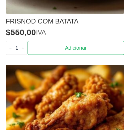
FRISNOD COM BATATA
$
550,00
IVA
Quantidade
Adicionar
de
Frisnod
com
Batata