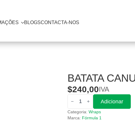
MAÇÕES
BLOGS
CONTACTA-NOS
BATATA CAN
$
240,00
IVA
Quantidade
Adicionar
de
Batata
Categoria:
Wraps
Canudo
c/Ovo
Marca:
Fórmula 1