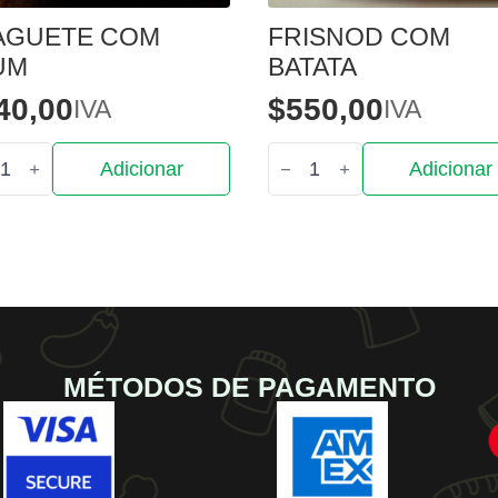
AGUETE COM
FRISNOD COM
UM
BATATA
40,00
$
550,00
IVA
IVA
tidade
Quantidade
Adicionar
Adicionar
de
uete
Frisnod
com
m
Batata
MÉTODOS DE PAGAMENTO