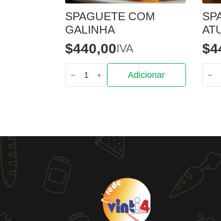
SPAGUETE COM
SP
GALINHA
AT
$
440,00
$
4
IVA
Quantidade
Quan
Adicionar
de
de
Spaguete
Spag
com
com
Galinha
Atu