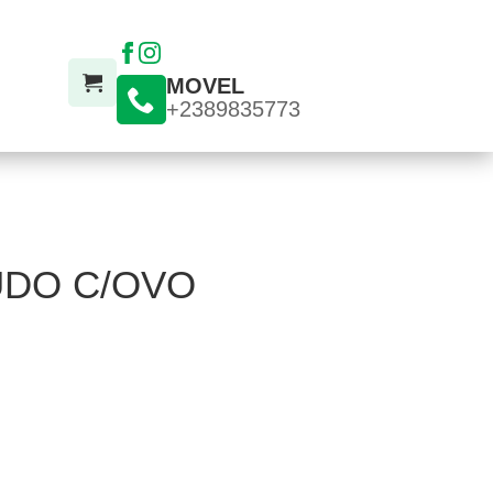
MOVEL
+2389835773
UDO C/OVO