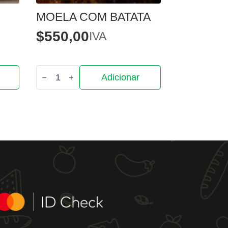
MOELA COM BATATA
$
550,00
IVA
Quantidade
Adicionar
de
Moela
com
Batata