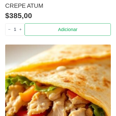
CREPE ATUM
$
385,00
Quantidade
Adicionar
de
Crepe
atum