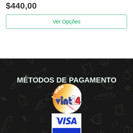
$
440,00
This
Ver Opções
product
has
multiple
variants.
The
options
may
be
MÉTODOS DE PAGAMENTO
chosen
on
the
product
page