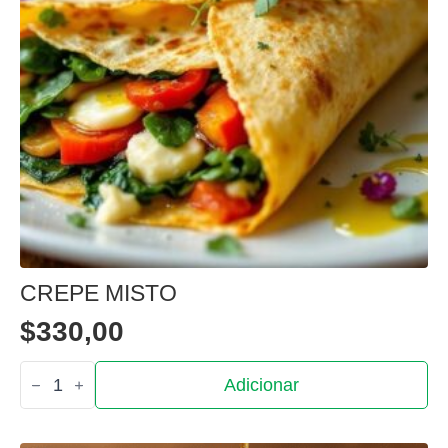
CREPE MISTO
$
330,00
Quantidade
Adicionar
de
Crepe
misto