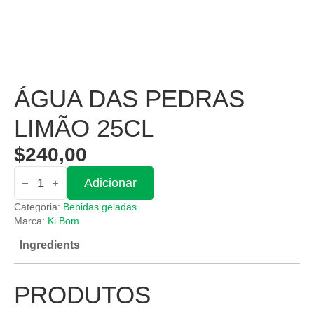
ÁGUA DAS PEDRAS
LIMÃO 25CL
$
240,00
Quantidade
Adicionar
de
Água
Categoria:
Bebidas geladas
das
Pedras
Marca:
Ki Bom
Limão
Ingredients
25cl
PRODUTOS