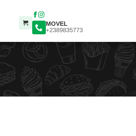
MOVEL
+2389835773