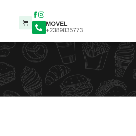
MOVEL
+2389835773