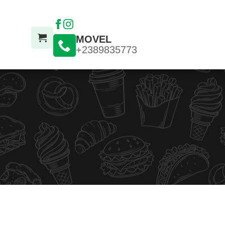
MOVEL
+2389835773