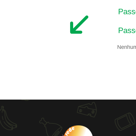
Passo
Pass
Nenhum