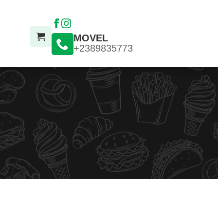
MOVEL
+2389835773