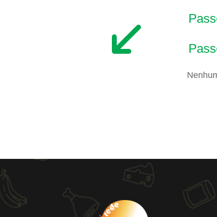
Passo
Pass
Nenhum